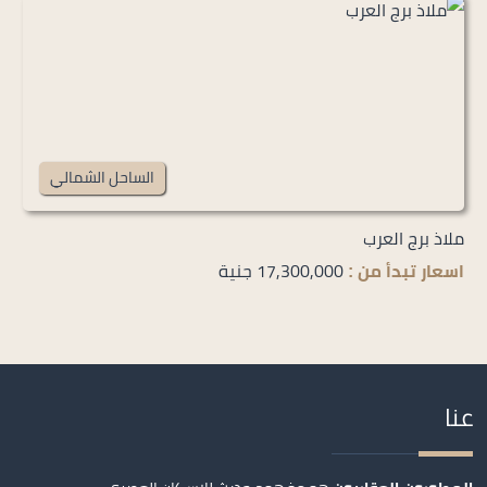
الساحل الشمالي
ملاذ برج العرب
17,300,000 جنية
اسعار تبدأ من :
عنا