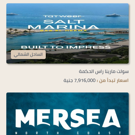
الساحل الشمالي
سولت مارينا راس الحكمة
اسعار تبدأ من :
7,916,000 جنية