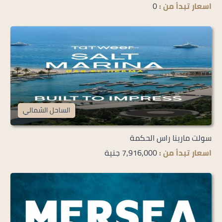
اسعار تبدأ من :
0
الساحل الشمالي
سولت مارينا راس الحكمة
اسعار تبدأ من :
7,916,000 جنية