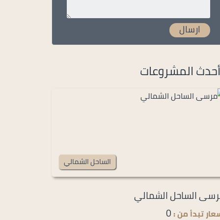
حدث المشروعات
الساحل الشمالي
سى الساحل الشمالي
0
عار تبدأ من :