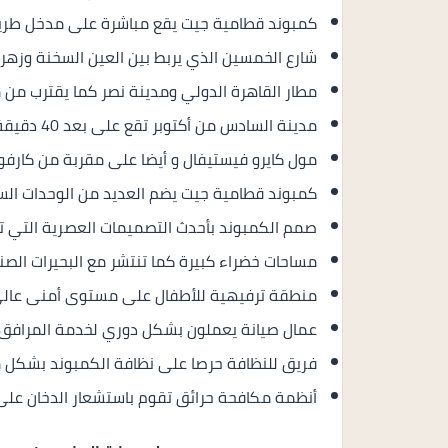
كمبوند قطامية جيت يقع مباشرة على مدخل طريق
شارع الخمسين الذي يربط بين العين السخنة وزهرا
مطار القاهرة الدولي ومدينة نصر كما يقترب من م
مدينة السادس من أكتوبر تقع على بعد 40 دقيقة فقط من كمبوند قطامية جيت.
مول كايرو فيستيفال و أيضا على مقربة من كارفو
كمبوند قطامية جيت يضم العديد من الوحدات السكن
صمم الكمبوند بأحدث التصميمات العصرية التي ت
مساحات خضراء كبيرة كما تنتشر مع البحيرات الصنع
منطقة ترفيهية للأطفال على مستوى أمنى عالي و
عمال صيانة يعملون بشكل دوري لخدمة المرافق 
فريق للنظافة حرصا على نظافة الكمبوند بشكل م
أنظمة مكافحة حرائق تقوم باستشعار الدخان على 