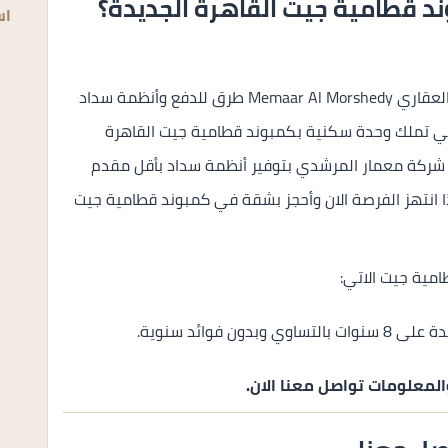
 قطامية جيت القاهرة الجديدة؟
اس
وضعت شركة معمار المرشدي للاستثمار والتطوير العقاري Memaar Al Morshedy طرق للدفع وأنظمة سداد
 في تملك وحدة سكنية بكمبوند قطامية جيت القاهرة
Katameya Gate، ولذلك قامت شركة معمار المرشدي بتوفير أنظمة سداد بأقل مقدم
 انتهز الفرصة الان وأحجز بشقة في كمبوند قطامية جيت
مية جيت الاتي:
المعلومات تواصل معنا الان.