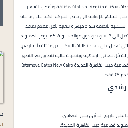
حدات سكنية متنوعة بمساحات مختلفة وبأفضل الأسعار
 في التملك، بالإضافة الي حرص الشركة الكبير على مراعاة
السكنية بأنظمة سداد ميسرة للغاية بأقل مقدم تعاقد
وبالتقسيط المريح على أطول فترة سداد ممكنة تصل الي 8 سنوات وبدون فوائد سنوية، كما يوفر الكمبوند
أ
 التي تعمل على سد متطلبات السكان من مختلف أعمارهم،
لك كل معاني الرفاهية وبتقنيات عالية تتطابق مع التطور
العمراني الحديث الذي يمر به العالم في كمبوند قطامية جيت القاهرة الجديدة Katameya Gates New Cairo
5% فقط.
مرشدي
مر
دا على طريق الدائري بحي المعادي.
اس
مبوند قطامية جيت القاهرة الجديدة.