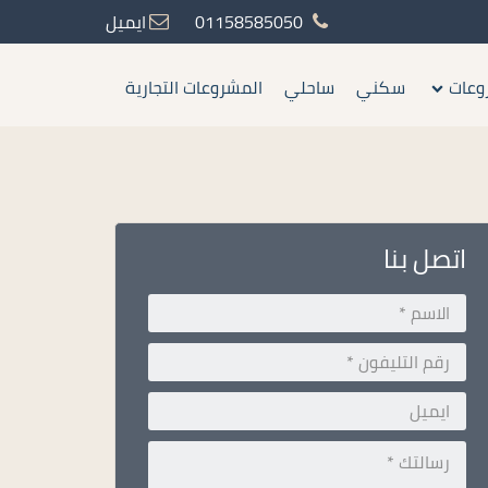
01158585050
ايميل
وعات
سكني
ساحلي
المشروعات التجارية
اتصل بنا