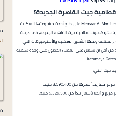
زات الكمبوند
أنقر بالضغط هنا
طامية جيت القاهرة الجديدة؟
للتطوير العقاري Memaar Al Morshedy على طرح أحدث مشروعتها السكنية
مي
ة وهو كمبوند قطامية جيت القاهرة الجديدة، كما طرحت
اس
واع مختلفة ومنها الشقق السكنية والأستوديوهات التي
ة من أجل ان تسهل على العملاء الحصول على وحدة سكنية
ة جيت الاتي:
مل