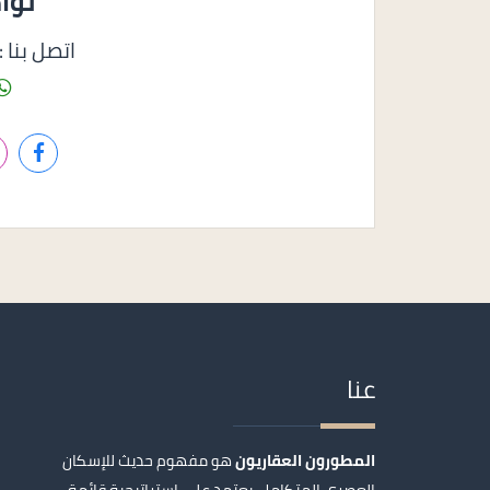
توا
اتصل بنا : 1158585050
عنا
المطورون العقاريون
هو مفهوم حديث للإسكان
العصري المتكامل، يعتمد على استراتيجية قائمة