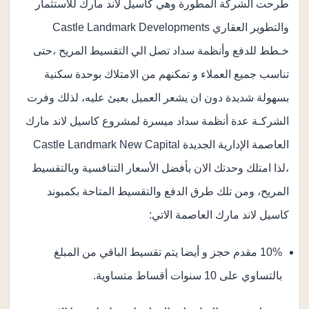
طرحت الشركة المطورة وهي كاسيل لاند مارك للاستثمار
والتطوير العقاري Castle Landmark Developments
خـطط للدفع وأنظمة سداد تصل الي التقسيط المريح ،حتى
تناسب جميع العملاء و تمكنهم من الامتلاك بوحدة سكنية
بسهولة شديدة دون ان يشعر العميل بعبئ عليه، لذلك وفرت
الشركـة عدة أنظمة سداد ميسرة لمشروع كاسيل لاند مارك
العاصمة الإدارية الجديدة Castle Landmark New Capital
،لذا امتلك وحدتك الان بأفضل الأسعار التنافسية وبالتقسيط
المريح، ومن تلك طرق الدفع والتقسيط المتاحة بكمبوند
كاسيل لاند مارك العاصمة الاتي:
10% مقدم حجز و أيضا يتم تقسيط الباقي من المبلغ
بالتساوي على 10 سنوات أقساط متساوية.