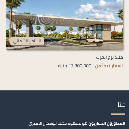
الساحل الشمالي
ملاذ برج العرب
اسعار تبدأ من :
17,300,000 جنية
عنا
المطورون العقاريون
هو مفهوم حديث للإسكان العصري