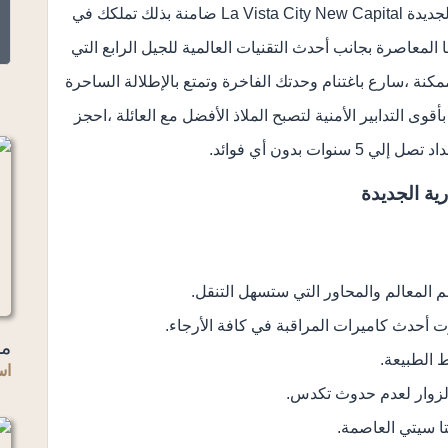
ومساحات كمبوند لافيستا سيتي العاصمة الادارية الجديدة La Vista City New Capital ضامنة بذلك تملكك في
المعاصرة بجانب أحدث التقنيات العالمية للجيل الرابع التي
كنة ،سارع باغتنام وحدتك الفاخرة وتمتع بالإطلالة الساحرة
أ
قوى التدابير الأمنية لتصبح الملاذ الأفضل مع العائلة ،احجز
نوات بدون أي فوائد.
ية الجديدة
 المعالم والمحاور التي ستسهل التنقل.
حدث كاميرات المراقبة في كافة الأرجاء.
مر
الطبيعة.
اس
لزوار لعدم حدوث تكدس.
تا سيتي العاصمة.