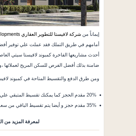
إيماناً من
شركة لافيستا للتطوير العقاري LA Vista Developments
أمامهم في طريق التملك فقد عملت علي توفير أفضل
أحدث مشاريعها الفاخرة كمبوند لافيستا سيتي العاصم
ضامنة بذلك أفضل الفرص للسكن المريح لعملائها ،و
ومن طرق الدفع والتقسيط المتاحة في كمبوند لافيست
20% مقدم الحجز كما يمكنك تقسيط المتبقي علي فترة تصل إلي 5 سنوات.
35% مقدم حجز و أيضا يتم تقسيط الباقي من سعر الوحدة على 3 سنوات فقط.
لمعرفة المزيد من الت