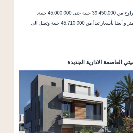
فلل مستقلة تبدأ مساحتها من 300 متر حتى 499 متر و أيضا بأسعار تبدأ من 45,710,000 جنية وتصل الي
ي العاصمة الادارية الجديدة