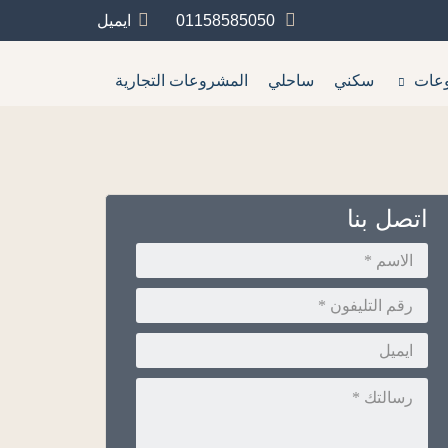
01158585050
ايميل
عات
سكني
ساحلي
المشروعات التجارية
اتصل بنا