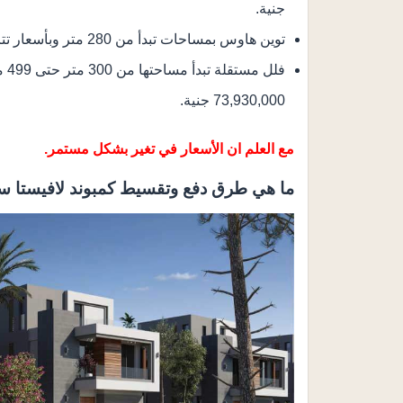
جنية.
توين هاوس بمساحات تبدأ من 280 متر وبأسعار تتراوح من 39,450,000 جنية حتى 45,000,000 جنية.
73,930,000 جنية.
مع العلم ان الأسعار في تغير بشكل مستمر.
ما هي طرق دفع وتقسيط كمبوند لافيستا سيت