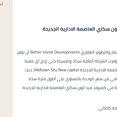
اس
 سكاي العاصمة الادارية الجديدة
كان من أكبر الاهتمامات لدي شركة بيترهوم للاستثمار والتطوير العقاري Better Home Developments أن توفر
 وفرت الشركة أنظمة سداد وتقسيط حتي تزيح أي عقبة
تقف أمام عملائها بالتواجد في ميدتاون سكاي العاصمة الادارية الجديدة Midtown Sky New capital، حيث
اقي من سعر الوحدة بالتساوي على أطول فترة سداد
 في كمبوند ميد تاون سكاي العاصمة الادارية الجديدة
 كالتالي :