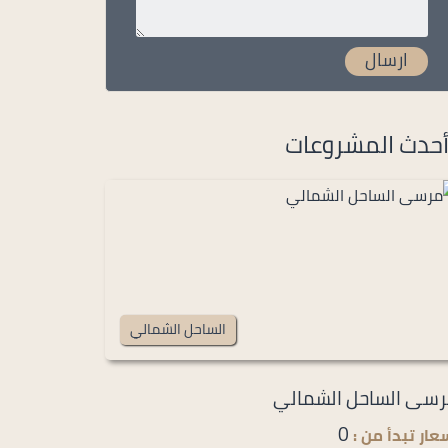
حدث المشروعات
الساحل الشمالي
سى الساحل الشمالي
0
عار تبدأ من :