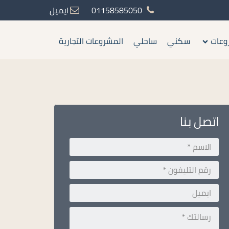
01158585050
ايميل
وعات
سكني
ساحلي
المشروعات التجارية
اتصل بنا