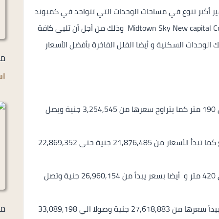
ر أكبر تنوع في مساحات الوحدات التي تتواجد في كمبوند
ميدتاون سكاي العاصمة الادارية الجديدة Midtown Sky New capital Compound وذلك من أجل أن تلبي كافة
 الوحدات السكنية و أيضا الفلل الفاخرة بأفضل الأسعار
مي
اس
شقق سكنية بمساحات تبدأ من 90 متر وتصل الي 190 متر كما يتراوح سعرها من 3,254,545 جنية ويصل
تاون هاوس ميدل بمساحات تبدأ من 350 متر مربع كما تبدأ الأسعار من 21,876,485 جنية حتى 22,869,352
تاون هاوس كورنر تبدأ مساحتها من 300 متر حتى 420 متر و أيضا بسعر يبدأ من 26,960,154 جنية وتصل
مل
توين هاوس بمساحات تبدأ من 350 متر مربع كما يبدأ سعرها من 27,618,883 جنية وصولا الي 33,089,198