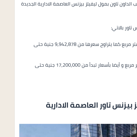
 الداون تاون بمول ليفيلز بيزنس العاصمة الادارية الجديدة
تاور بالاتي:
مكاتب بمساحات تبدأ من 51 متر وتصل الي 130 متر مربع كما يتراوح سعرها من 9,942,878 جنية حتى
محلات تبدأ مساحتها من 36 متر وتصل الي 40 متر مربع و أيضا بأسعار تبدأ من 17,200,000 جنية حتى
يزنس تاور العاصمة الادارية