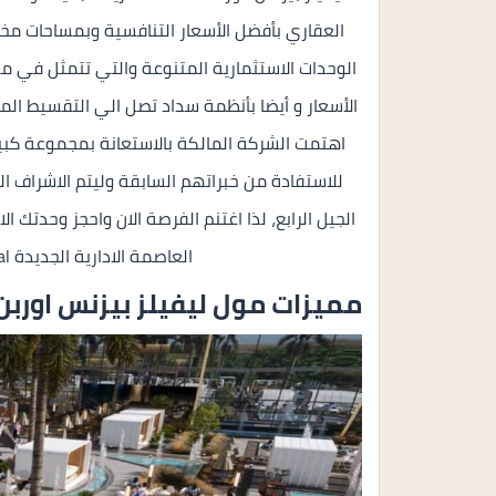
العقاري بأفضل الأسعار التنافسية وبمساحات مخ
الوحدات الاستثمارية المتنوعة والتي تتمثل في مك
الأسعار و أيضا بأنظمة سداد تصل الي التقسيط ال
اهتمت الشركة المالكة بالاستعانة بمجموعة كبي
للاستفادة من خبراتهم السابقة وليتم الاشراف 
الجيل الرابع، لذا اغتنم الفرصة الان واحجز وحدتك ا
العاصمة الادارية الجديدة Levels Business Tower New Capital.
مميزات مول ليفيلز بيزنس اوربن 