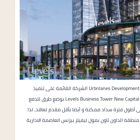
قامت شركة اوربن لينز للاستثمار والتطوير العقاري Urbnlanes Development الشركة القائمة على تنفيذ
مشروع ليفيلز بيزنس تاور العاصمة الادارية الجديدة Levels Business Tower New Capital بوضع طرق للدفع
أطول فترة سداد ممكنة و أيضا بأقل مقدم تعاقد، لذا
منطقة الداون تاون بمول ليفيلز بيزنس العاصمة الادارية