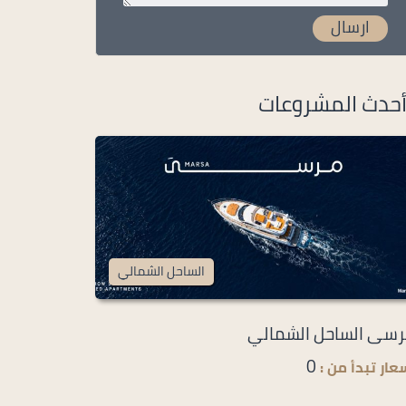
حدث المشروعات
الساحل الشمالي
سى الساحل الشمالي
0
عار تبدأ من :