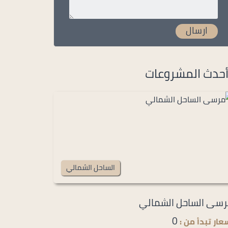
حدث المشروعات
الساحل الشمالي
سى الساحل الشمالي
0
عار تبدأ من :