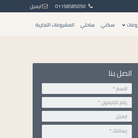
01158585050
ايميل
وعات
سكني
ساحلي
المشروعات التجارية
اتصل بنا