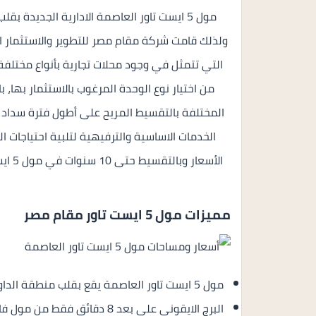
مول 5 ايست تاور العاصمة الادارية الجديدة
ولذلك قامت شركة مقام مصر للتطوير والاستثمار ال
التي تتمثل في وجود محلات تجارية بأنواع مختلف
من اختيار نوع الوحدة المرغوب بالاستثمار بها، 
المختلفة بالتقسيط المريح على أطول فترة سداد
الخدمات الاساسية والترفيهية لتلبية احتياجات ا
مميزات مول 5 ايست تاور مقام مصر
مول 5 ايست تاور العاصمة يقع بقلب منطقة الداون تاون بالتحديد بالقطعة رقم MU4-58.
البرج الايقوني على بعد 8 دقائق فقط من مول فايف ايست تاور العاصمة.