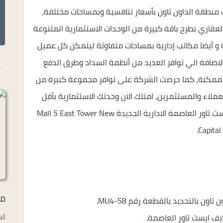
 بقلب منطقة الداون تاون بأسعار تنافسية وبمساحات مختلفة،
عقاري بطرح باقة كبيرة من الوحدات الاستثمارية المتنوعة
ة و أيضا مكاتب إدارية بمساحات متفاوتة ليتمكن كل عميل
بالاضافة الي توافر العديد من أنظمة السداد وطرق الدفع
أ
 ممكنة، كما حرصت الشركة على توافر مجموعة كبيرة من
لعملاء والمستثمرين، امتلك الان وحدتك الاستثمارية بأقل
الأسعار وبالتقسيط حتى 10 سنوات في مول 5 ايست تاور العاصمة الادارية الجديدة Mall 5 East Tower New
Capital.
مر
اس