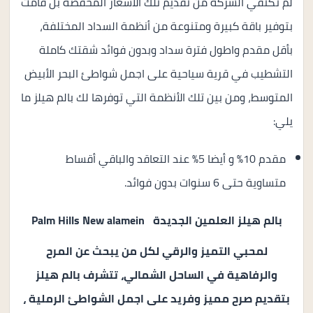
لم تكتفي الشركة من تقديم تلك الأسعار المخفضة بل قامت
بتوفير باقة كبيرة ومتنوعة من أنظمة السداد المختلفة،
بأقل مقدم واطول فترة سداد وبدون فوائد شقتك كاملة
التشطيب في قرية سياحية على اجمل شواطئ البحر الأبيض
المتوسط، ومن بين تلك الأنظمة التي توفرها لك بالم هيلز ما
يلي:
مقدم 10% و أيضا 5% عند التعاقد والباقي أقساط
متساوية حتى 6 سنوات بدون فوائد.
بالم هيلز العلمين الجديدة Palm Hills New alamein
لمحبي التميز والرقي لكل من يبحث عن المرح
والرفاهية في الساحل الشمالي، تتشرف بالم هيلز
بتقديم صرح مميز وفريد على اجمل الشواطئ الرملية ،