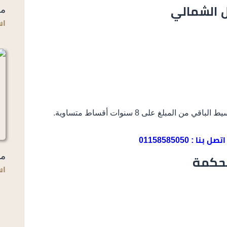
مي
ل الشمالي
اس
اتصل بنا : 01158585050
مل
لحكمة
اس