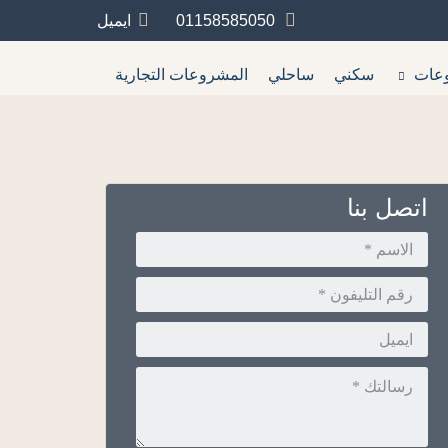
01158585050
ايميل
عات
سكني
ساحلي
المشروعات التجارية
اتصل بنا