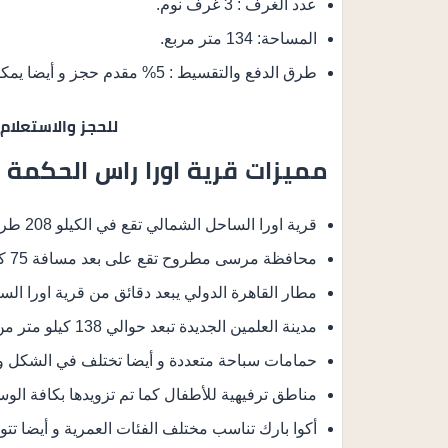
عدد الغرف : 3 غرف نوم.
المساحة: 134 متر مربع.
طرق الدفع والتقسيط : 5% مقدم حجز و أيضا يمكنك تقسيط المتبقي على 8 سنوات بالتساوي.
للحجز والاستعلام
مميزات قرية اورا راس الحكمة
قرية اورا الساحل الشمالي تقع في الكيلو 208 طريق اسكندرية / مرسى مطروح.
محافظة مرسى مطروح تقع على بعد مسافة 75 كيلو من قرية اورا الساحل الشمالي.
مطار القاهرة الدولي يبعد دقائق من قرية اورا الس
مدينة العلمين الجديدة تبعد حوالي 138 كيلو متر من اورا الساحل.
حمامات سباحة متعددة و أيضا تختلف في الشكل وا
مناطق ترفيهية للأطفال كما تم تزويدها بكافة الوسا
أكوا بارك تناسب مختلف الفئات العمرية و أيضا ت