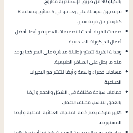
بالكيلو 90 من طريق الإسكندرية مطروح.
قرية جون سوديك على بعد حوالي 5 دقائق بمسافة 8
كيلومتر من قرية سيزر.
صممت القرية بأحدث التصميمات العصرية و أيضا بأفضل
أعمال الديكورات الهندسية.
وحدات القرية تتمتع بإطلالة مباشرة على البحر كما يوجد
منه ما يطل على المناظر الطبيعية.
مساحات خضراء واسعة و أيضا تنتشر مع البحيرات
الصناعية.
حمامات سباحة مختلفة في الشكل والحجم و أيضا
بالعمق لتناسب مختلف الاعمار.
هايبر ماركت يضم كافة المنتجات الغذائية المحلية و أيضا
المستوردة.
جراج كبير يسع العديد من السيارات كما تم تأمينه بالكامل