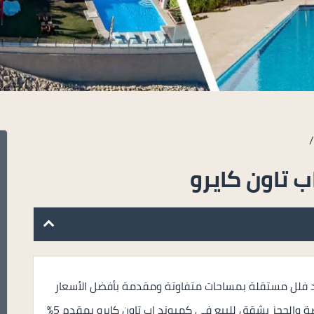
 تاون كايرو
جد فلل مستقلة بمساحات متفاوتة ومقدمة بأفضل الأسعار
التي تسهل على جميع العملاء الاغتنام بتلك الفرصة والحجز بشقق للبيع في كمبوند اب تاون كايرو بمقدم 5%