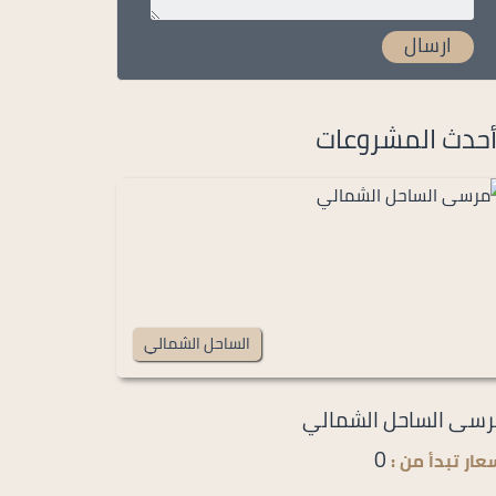
حدث المشروعات
الساحل الشمالي
سى الساحل الشمالي
0
عار تبدأ من :