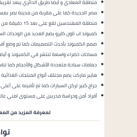
منطقة المعادي و أيضا طريق الدائري يبعد تقريبا 10 دقائق من كمبوند اب تاون كايرو
مصر الجديدة كما على مقربة من مدينة نصر بمسافة 10 دقائق
منطقة المهندسين تقع على بعد 15 دقيقة من كمبوند اب تاون كايرو.
كمبوند اب تاون كايرو يضم العديد من الوحدات ال
صمم الكمبوند بأحدث التصميمات كما تم وضع أفض
مساحات خضراء واسعة تنتشر في الكمبوند و أيضا ي
حمامات سباحة متعددة الأشكال والأحجام كما تناس
هايبر ماركت يضم مختلف أنواع المنتجات الغذائية ا
جراج كبير لركن السيارات كما تم تأمينه على أعل
أفراد أمن وحراسة مدربين على مستوى امني عال
لمعرفة المزيد من المعل
توا