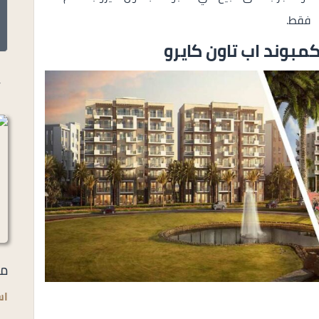
فقط.
مبوند اب تاون كايرو
أ
مر
اس