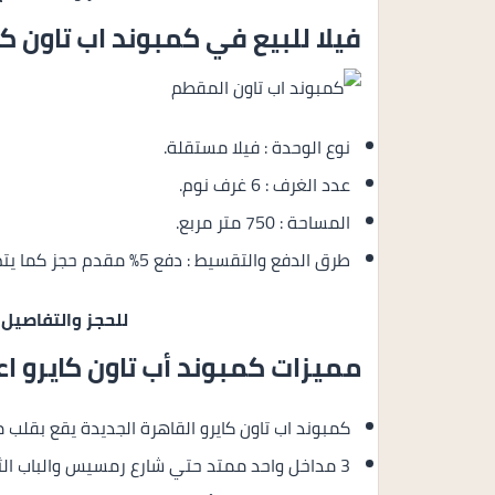
فيلا للبيع في كمبوند اب تاون كا
نوع الوحدة : فيلا مستقلة.
عدد الغرف : 6 غرف نوم.
المساحة : 750 متر مربع.
طرق الدفع والتقسيط : دفع 5% مقدم حجز كما يتم تقسيط المتبقي من المبلغ على 7 سنوات فقط.
للحجز والتفاصيل
مميزات كمبوند أب تاون كايرو ا
كمبوند اب تاون كايرو القاهرة الجديدة يقع بقلب 
3 مداخل واحد ممتد حتي شارع رمسيس والباب الثاني من المقطم و أيضا المدخل الثالث هو محور الشهيد.