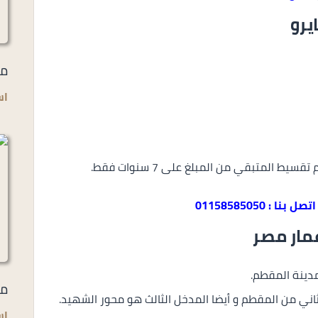
يرو
مي
اس
اتصل بنا : 01158585050
عمار مصر
مدينة المقطم.
مل
اس