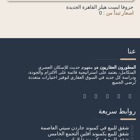
جروفا ايست هيلز القاهرة الجديدة
اسعار تبدأ من :
0
عنا
المطورون العقاريون
هو مفهوم حديث للإسكان العصري
المتكامل، يعتمد على استراتيجية قائمة على الالتزام والجودة،
ودراسة كل جديد في السوق العقاري لتوفير اختيارات متعددة
تُرضي الجميع
روابط سريعة
شقق للبيع في كمبوند جاردن سيتي العاصمة
شقق للبيع بكمبوند افلين التجمع الخامس
شقق للبيع في كمبوند ذا لارك ريزيدنس