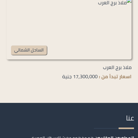
الساحل الشمالي
ملاذ برج العرب
اسعار تبدأ من :
17,300,000 جنية
عنا
المطورون العقاريون
هو مفهوم حديث للإسكان العصري