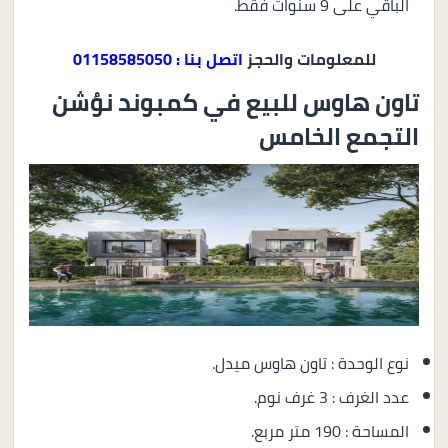
الباقي على 9 سنوات فقط.
للمعلومات والحجز
اتصل بنا : 01158585050
تاون هاوس للبيع في كمبوند نوُشن
التجمع الخامس
نوع الوحدة : تاون هاوس ميدل.
عدد الغرف : 3 غرف نوم.
المساحة : 190 متر مربع.