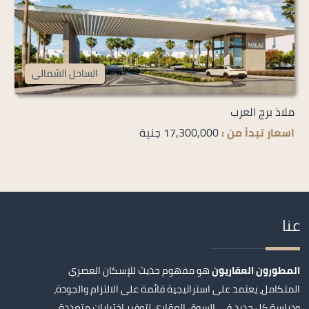
الساحل الشمالي
ملاذ برج العرب
اسعار تبدأ من :
17,300,000 جنية
عنا
المطورون العقاريون
هو مفهوم حديث للإسكان العصري
المتكامل، يعتمد على استراتيجية قائمة على الالتزام والجودة،
ودراسة كل جديد في السوق العقاري لتوفير اختيارات متعددة