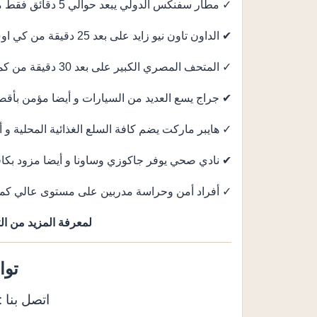
✓ مطار سفنكس الدولي يبعد حوالي 5 دقائق فقط من الكمبوند.
✔ الداون تاون نيو زايد على بعد 25 دقيقة من كي اوف جرينز زايد.
✓ المتحف المصري الكبير على بعد 30 دقيقة من كمبوند اوف جرينز نيو زايد.
✔ جراج يسع العديد من السيارات و أيضا مؤمن بأق
✓ هايبر ماركت يضم كافة السلع الغذائية المحلية و أ
✔ نادي صحي يوفر جاكوزي وساونا و أيضا مزود بكافة
✓ أفراد أمن وحراسة مدربين على مستوى عالي كما 
لمعرفة المزيد من الت
توا
اتصل بنا : 158585050