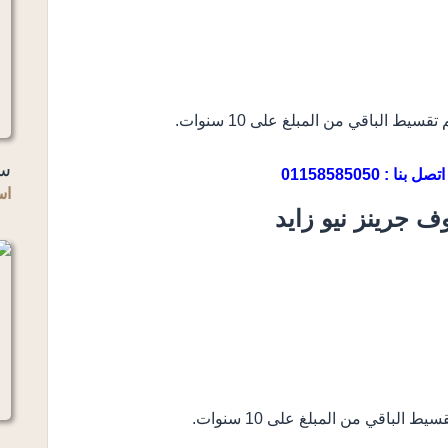
سو
اتصل بنا : 01158585050
اس
ف جرينز نيو زايد