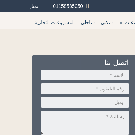
01158585050
ايميل
عات
سكني
ساحلي
المشروعات التجارية
اتصل بنا