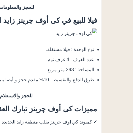
للحجز والمعلوما
فيلا للبيع في كى أوف چرينز زايد ا
نوع الوحدة : فيلا مستقلة.
عدد الغرف : 4 غرف نوم.
المساحة : 293 متر مربع.
طرق الدفع والتقسيط : 10% مقدم حجز و أيضا يتم تقسيط الباقي من المبلغ على 10 سنوات.
للحجز والاستعلام
مميزات كى أوف چرينز تبارك العق
✔ كمبوند كي اوف جرينز بقلب منطقة زايد الجديدة