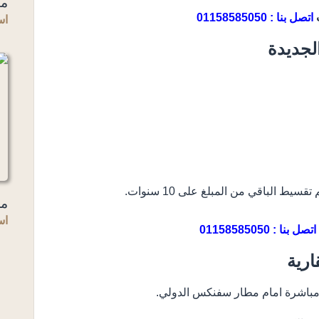
مي
ت
اتصل بنا : 01158585050
اس
لجديدة
مل
اس
اتصل بنا : 01158585050
ارية
 مباشرة امام مطار سفنكس الدولي.