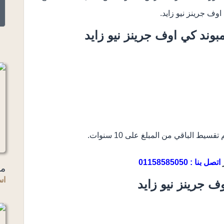
اوف جرينز نيو زايد.
مبوند
كي اوف جرينز نيو زايد
أ
اتصل بنا : 01158585050
مر
اس
ف جرينز نيو زايد