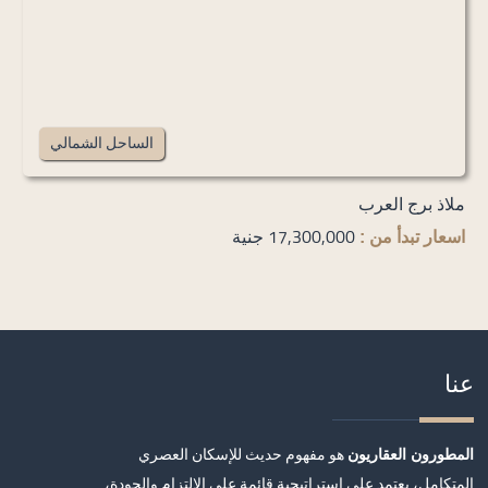
الساحل الشمالي
ملاذ برج العرب
17,300,000 جنية
اسعار تبدأ من :
عنا
هو مفهوم حديث للإسكان العصري
المطورون العقاريون
المتكامل، يعتمد على استراتيجية قائمة على الالتزام والجودة،