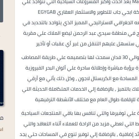
مشروع مسايا الساحل الشمالى Masaya North Coast يعد أحدث وأكبر المشروعات السياحية التي تتواجد علي
ساحل البحر الأبيض المتوسط والتابعة لشركة ايجي جاب للتطوير والاستثمار العقاري EGYGAB
ة بموقعه الجغرافي الاستراتيجي المميز الذي يتواجد بالتحديد في
 مطروح في منطقة سيدي عبد الرحمن ليضع الملاك علي مقربة
أ
تي ستسهل عليهم التنقل من غير أي عقبات أو تأخير
كما أسست الشركة هذا الصرح علي مساحة تبلغ حوالي 30 فدان سمحت لها بتصميمه علي طريقة المصاطب
 برؤية مباشرة وإطلالة ساحرة علي ألوان البحر الفيروزية
لمساحة مع الكريستال لاجون ، وكل ذلك يأتي مع أرقي
ك بالتميز ، بالإضافة إلي الخدمات المتكاملة الحديثة التي
لإقامة طوال العام مع مختلف الأنشطة الترفيهية
علي توفيرها والتي تنافس بها باقي المنتجعات السياحية
مر
التي تعطي مزيد من الراحة للعملاء أثناء التعاقد والتي
اس
8 سنوات بدون أي فوائد إضافية ، بالإضافة إلي توفير تنوع في المساحات حتي يجد