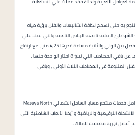
ومة لعوامل التعرية ولذلك فقد عملت علي الاستعانة
نتجع به حتي تسمح لكافة الشاليهات والفلل برؤية مياه
ع الشواطئ الرملية ناصعة البياض الناعمة والتي تمتد علي
280 متر ، حيث عملت علي توفير مصاطب متدرجة تفصل بين الولي والثانية مسافة قدرها 4,25 متر ، مع ارتفاع
قدره 7,5 متر من أجل المصطبة الثالثة ، وذلك يختلف عن باقي المصاطب التي تبلغ 8 امتار الواحدة منها ،
فلل المتنوعة في المصاطب الثلاث الأولي ، وباقي
وضعت شركة ايجي جـاب جهداً كبيراً من أجل أن تتكامل خدمات منتجع مسايا الساحل الشمالي Masaya North
ف الأنشطة الترفيهية والرياضية و أيضا الألعاب الشاطئية التي
ير أفضل تجربة مصيفية للملاك .