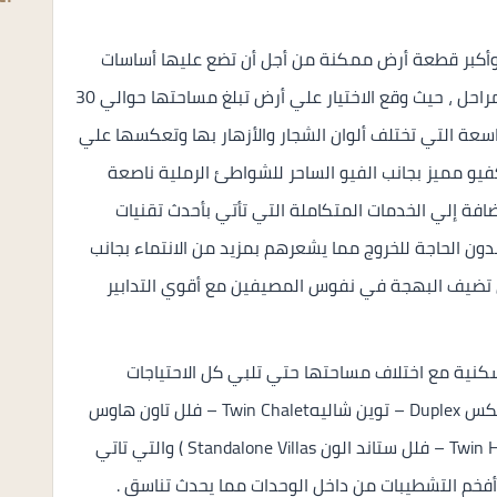
وأكبر قطعة أرض ممكنة من أجل أن تضع عليها أساسات
منتجع مسايا الساحل الشمالي بتكامل في كافة المراحل ، حيث وقع الاختيار علي أرض تبلغ مساحتها حوالي 30
لخضراء الشاسعة التي تختلف ألوان الشجار والأزهار بها وتعكسها علي
يو مميز بجانب الفيو الساحر للشواطئ الرملية ناصعة
إضافة إلي الخدمات المتكاملة التي تأتي بأحدث تقنيات
ون الحاجة للخروج مما يشعرهم بمزيد من الانتماء بجانب
تي تضيف البهجة في نفوس المصيفين مع أقوي التدابير
كنية مع اختلاف مساحتها حتي تلبي كل الاحتياجات
بالتملك والتي تتمثل في (شاليهات Chalets – دوبلكس Duplex – توين شاليهTwin Chalet – فلل تاون هاوس
Town House Villas – فلل توين هاوس Twin House Villlas – فلل ستاند الون Standalone Villas ) والتي تاتي
 أفخم التشطيبات من داخل الوحدات مما يحدث تناسق .