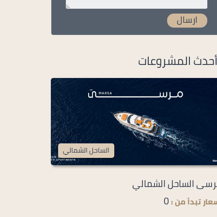
حدث المشروعات
الساحل الشمالي
سى الساحل الشمالي
0
عار تبدأ من :