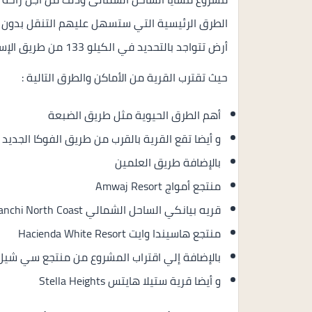
الطرق الرئيسية التي ستسهل عليهم التنقل بدون أي
أرض تتواجد بالتحديد في الكيلو 133 من طريق الإسكندرية / مرسي مطروح في منطقة سيدي عبدالرحمن .
حيث تقترب القرية من الأماكن والطرق التالية :
أهم الطرق الحيوية مثل طريق الضبعة
و أيضا تقع القرية بالقرب من طريق الفوكا الجديد 
بالإضافة طريق العلمين
منتجع أمواج Amwaj Resort
قريه بيانكي الساحل الشمالي Bianchi North Coast
منتجع هاسيندا وايت Hacienda White Resort
بالإضافة إلي اقتراب المشروع من منتجع سي شيل ea Shell
و أيضا قرية ستيلا هايتس Stella Heights