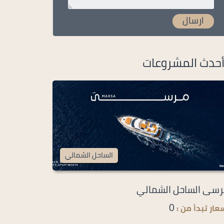
حدث المشروعات
الساحل الشمالي
سى الساحل الشمالي
0
عار تبدأ من :