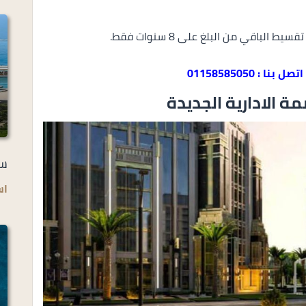
اتصل بنا : 01158585050
ة الادارية الجديدة
سو
اس