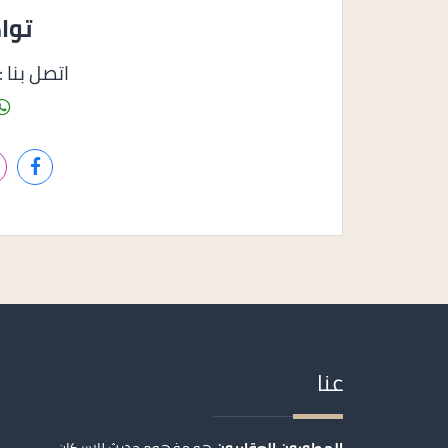
توا
اتصل بنا : 1158585050
عنا
المطورون العقاريون
هو مفهوم حديث للإسكان