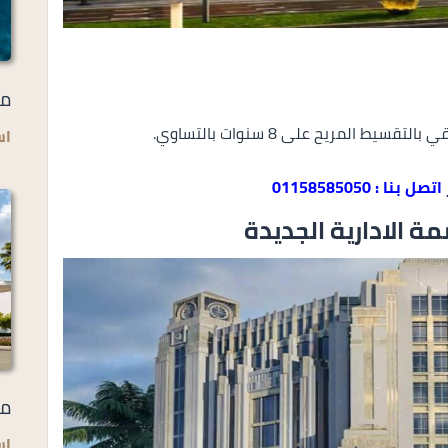
مي
اس
اتصل بنا : 01158585050
ة الادارية الجديدة
مل
اس