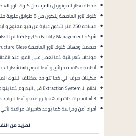
محطة قطار المونوريل بالقرب من كلوك تاور العاص
كلوك تاور العاصمة يتكون من 8 طوابق علوية متكررة و أيضا دور أرضي ويبلغ ارتفاع البرج 40 متر.
مساحه 250 متر لتكون عبارة عن فيو مفتوح و أيضا بواجهة عرض تبلغ 100 متر مربع.
شركة EgyPro Facility Management كما تم التعاقد مع شركة Archrete للاستشارات الهندسية.
صممت وجهات كلوك تاور العاصمة Curtain Wall and Structure Glass و أيضا Cladding.
مولدات كهربائية كما تعمل على الفور عند انقطاع 
أنظمة مكافحة حرائق و أيضا تقوم باستشعار الدخا
مكينات صرف الي كما تتواجد لمختلف البنوك الم
نظام الـ Extraction System في البدروم كما يتواجد في كافة الأدوار الأخرى.
3 أسانسيرات ذات واجهة بانورامية و أيضا تتواجد كل مبني من الاثنين.
أفراد أمن وحراسة كما يوجد كاميرات مراقبة تأتي ب
لمزيد من التفا