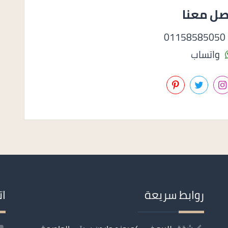
صل معنا
0
واتساب
روابط سريعة
ات