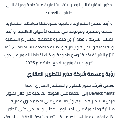
جذور العقارية الي توفير بيئة استثمارية مستدامة ومرنة تلبي
احتياجات العملاء.
و أيضا تضمن استمرارية وجاذبية مشروعتها كواجهة استثمارية
ضخمة ومتميزة وموثوقة في مختلف الأسواق العالمية، و أيضا
تمتلك الشركة 3 قطع أراضٍ متميزة مخصصة للمشاريع السكنية
والفندقية والتجارية والإدارية والطبية متعددة الاستخدامات، كما
تلتزم الشركة بخطة توسع طموحة، وبذلك تخطط للتطوير في دول
أخرى عربية وأوروبية مع بداية عام 2026.
رؤية ومهمة شركة جذور للتطوير العقاري
تسعى شركة جذور للتطوير والاستثمار العقاري Juzur
Developments إلى الحفاظ على الجودة العالمية من خلال تطوير
فرص استثمارية مثالية، و أيضا تعمل على تقديم حلول عقارية
مبتكرة ومتطورة على المستوى المحلي والعالمي حتى تتجاوز
بذلك توقعات عملائها الكرام، لكي تصبح شركة رائدة في السوق