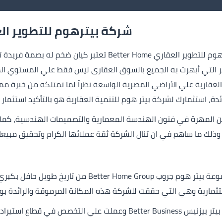
شركة بيترهوم للتطوير ال
شركة بيترهوم للتطوير العقاري Better Home تعتبر
بير التي أبهرت به الجميع بالسوق العقارى ليس فقط علي المستوي ال
عقارية علي الأراضي المصرية الواسعة نظراً لما تمتلكه من خبرة مم
دة، استثمارك لشركة بيتر هوم للتنمية العقارية هو بالتأكيد استثمار ن
المهرة في فنون الهندسة المعمارية والتصميمات الهندسية، كما انه
ذلك ما ساهم في ان تنال الشركة ثقة عملائها الكرام وتحقيق مبيعا
يتكون هذا الكيان الضخم الذي يأتي تحت مسمي مجموعة بيت
تثمارية وهي التي حققت للشركة هذه المكانة المرموقة والرائدة بوقت
حيث بدأت الشركة منذ عام 1992 ميلاديا تحت مسمي بيتر بيزنيس  Business