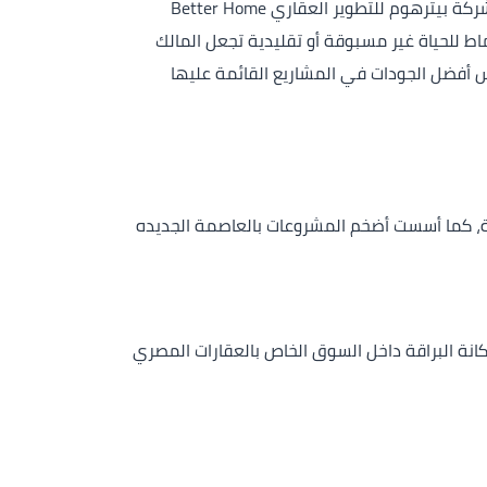
في تحقيق نجاحات باهرة بها ،كما أخذت في التوسع منذ عام 1997 ميلاديا من خلال كونها شركة مساهمة والانضمام إلي شركة بيترهوم للتطوير العقاري Better Home
ة بأنماط للحياة غير مسبوقة أو تقليدية تجعل المالك
يس أفضل الجودات في المشاريع القائمة عليها
ة العالمية، كما أسست أضخم المشروعات بالعاصمة الجديده
التي سعفت بها إلي تلك المكانة البراقة داخل السوق الخاص بالعقارات المصري