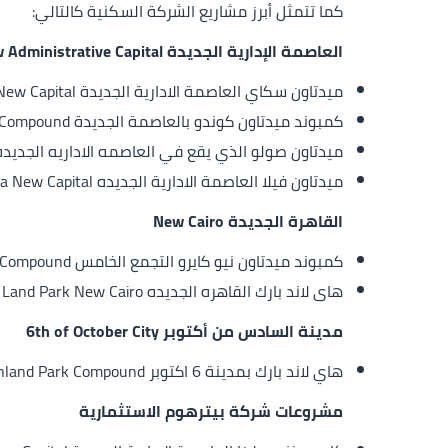
كما تتمثل أبرز مشاريع الشركة السكنية كالتالي:
العاصمة الإدارية الجديدة New Administrative Capital
ميدتاون سكاي العاصمة الادارية الجديدة Midtown Sky New Capital.
كمبوند ميدتاون كوندو بالعاصمة الجديدة Midtown Condo New Capital. Compound.
ميدتاون صولو الذي يقع في العاصمه الاداريه الجديده idtown Solo New Capital
ميدتاون فيلا العاصمة الادارية الجديده Midtown Villa New Capital.
القاهرة الجديدة New Cairo
كمبوند ميدتاون نيو كايرو التجمع الخامس Midtown New Cairo Compound.
هاى لاند بارك القاهره الجديده High Land Park New Cairo.
مدينة السادس من أكتوبر 6th of October City
هاي لاند بارك بمدينة 6 اكتوبر Highland Park Compound.
مشروعات شركة بيترهوم الاستثمارية