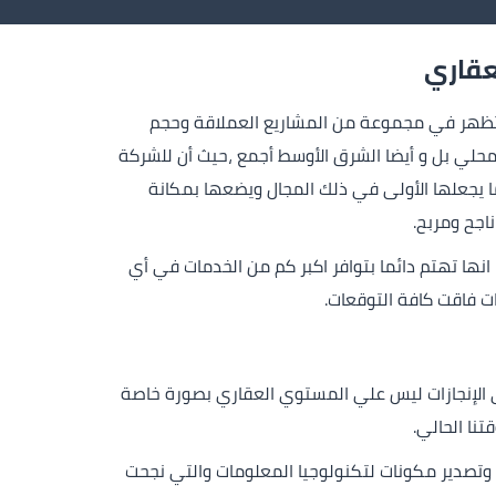
عقاري
 كيان ضخم له بصمة فريدة تظهر في مجموعة من المشاريع العملاقة وحجم
محلي بل و أيضا الشرق الأوسط أجمع ،حيث أن للشركة
ا يجعلها الأولى في ذلك المجال ويضعها بمكانة
اجح ومربح.
ا تهتم دائما بتوافر اكبر كم من الخدمات في أي
ت فاقت كافة التوقعات.
ر هوم جروب Better Home Group من تاريخ طويل حافل بكبري الإنجازات ليس علي المستوي العقاري بصورة خاصة
نا الحالي.
Better وعملت علي التخصص في قطاع استيراد وتصدير مكونات لتكنولوجيا المعلومات والتي نجحت