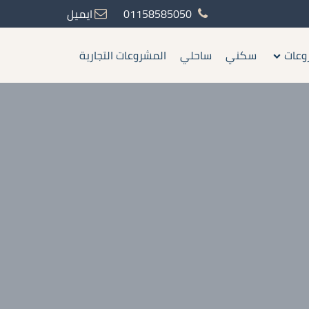
01158585050
ايميل
وعات
سكني
ساحلي
المشروعات التجارية