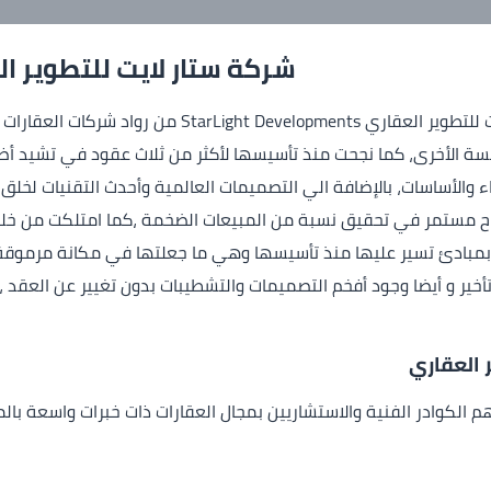
شركة ستار لايت للتطوير ا
شركة ستار لايت للتطوير العقاري elopments
سة الأخرى، كما نجحت منذ تأسيسها لأكثر من ثلاث عقود في تشيد أ
اء والأساسات، بالإضافة الي التصميمات العالمية وأحدث التقنيات لخل
اح مستمر في تحقيق نسبة من المبيعات الضخمة ،كما امتلكت من خلاله
 بمبادئ تسير عليها منذ تأسيسها وهي ما جعلتها في مكانة مرموقة
أخير و أيضا وجود أفخم التصميمات والتشطيبات بدون تغيير عن العقد
 العقاري
 الكوادر الفنية والاستشاريين بمجال العقارات ذات خبرات واسعة بالم