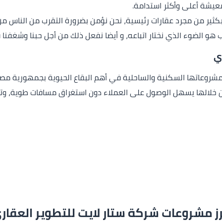
معيشة أعلى وأكثر استدامة.
بكثير من مجرد عقارات رئيسية، نحن نؤمن بضرورة التقرب من الناس 
و الضوء الذي نختار اتباعه، و أيضا نفعل ذلك من أجل حبنا وشغفنا ف
ي
روعاتها السكنية والساحلية في أهم البقاع الحيوية بجمهورية مصر الع
من خلالها يسهل الوصول على العملاء دون استغراق مسافات طوية، و
رز مشروعات شركة ستار لايت للتطوير العقار