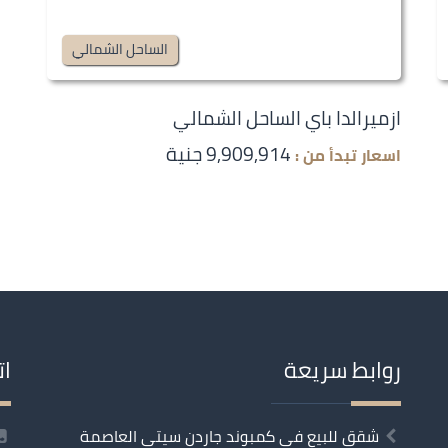
الساحل الشمالي
ازميرالدا باي الساحل الشمالي
9,909,914 جنية
اسعار تبدأ من :
روابط سريعة
ات
شقق للبيع في كمبوند جاردن سيتي العاصمة