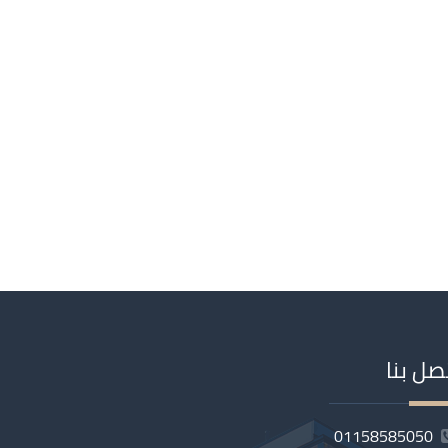
صل بنا
01158585050