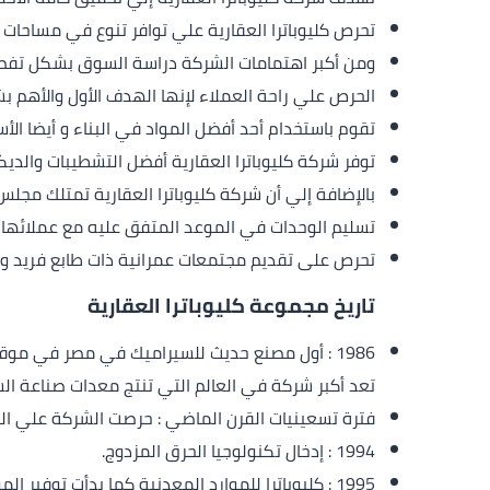
تحرص كليوباترا العقارية علي توافر تنوع في مساحات و
ومن أكبر اهتمامات الشركة دراسة السوق بشكل تفصيل
الحرص علي راحة العملاء لإنها الهدف الأول والأهم بشر
تقوم باستخدام أحد أفضل المواد في البناء و أيضا الأس
توفر شركة كليوباترا العقارية أفضل التشطيبات والديك
بالإضافة إلي أن شركة كليوباترا العقارية تمتلك مجلس
تسليم الوحدات في الموعد المتفق عليه مع عملائها د
تحرص على تقديم مجتمعات عمرانية ذات طابع فريد وم
تاريخ مجموعة كليوباترا العقارية
1986 : أول مصنع حديث للسيراميك في مصر في مو
تعد أكبر شركة في العالم التي تنتج معدات صناعة الس
فترة تسعينيات القرن الماضي : حرصت الشركة علي الت
1994 : إدخال تكنولوجيا الحرق المزدوج.
1995 : كليوباترا للموارد المعدنية كما بدأت توفير المواد الخام لإنتاج البلاط.