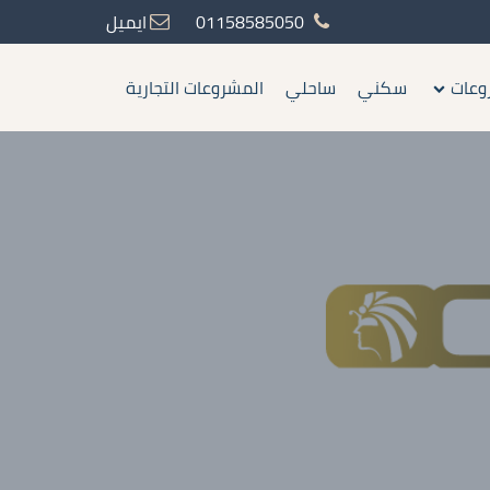
01158585050
ايميل
وعات
سكني
ساحلي
المشروعات التجارية