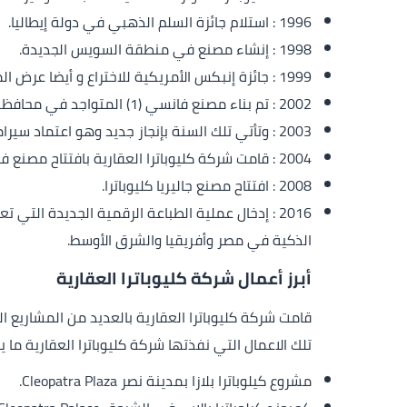
1996 : استلام جائزة السلم الذهبي في دولة إيطاليا.
1998 : إنشاء مصنع في منطقة السويس الجديدة.
1999 : جائزة إنبكس الأمريكية للاختراع و أيضا عرض المنتجات الجديدة والابتكار والإبداع.
2002 : تم بناء مصنع فانسي (1) المتواجد في محافظة السويس العريقة لإنتاج بلاط الأرضيات والجدران ذو الخدمة الشاقة.
2003 : وتأتي تلك السنة بإنجاز جديد وهو اعتماد سيراميكا كليوباترا في رؤية جائزة الأيزو لعام 2003.
2004 : قامت شركة كليوباترا العقارية بافتتاح مصنع فانسي.
2008 : افتتاح مصنع جاليريا كليوباترا.
2016 : إدخال عملية الطباعة الرقمية الجديدة الت
الذكية في مصر وأفريقيا والشرق الأوسط.
أبرز أعمال شركة كليوباترا العقارية
قامت شركة كليوباترا العقارية بالعديد من المشاريع
تلك الاعمال التي نفذتها شركة كليوباترا العقارية ما ي
مشروع كيلوباترا بلازا بمدينة نصر Cleopatra Plaza.