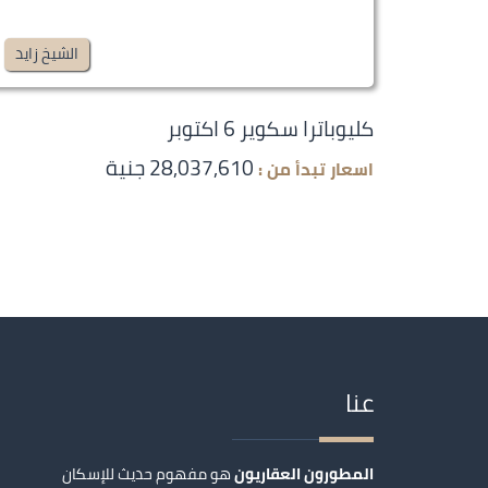
الشيخ زايد
كليوباترا سكوير 6 اكتوبر
28,037,610 جنية
اسعار تبدأ من :
عنا
المطورون العقاريون
هو مفهوم حديث للإسكان