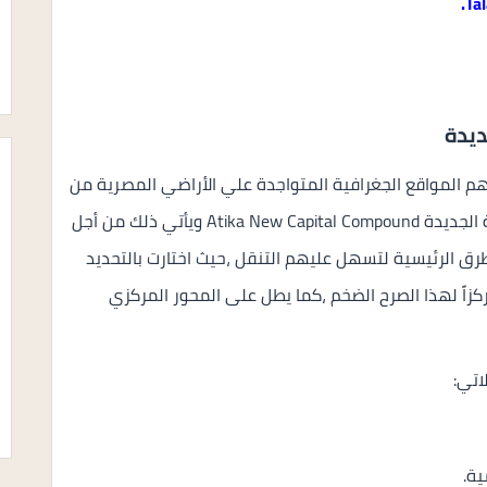
.
ديدة
هم المواقع الجغرافية المتواجدة علي الأراضي المصرية من
أجل أن تؤسس عليها كمبوند اتيكا العاصمة الادارية الجديدة Atika New Capital Compound ويأتي ذلك من أجل
ق الرئيسية لتسهل عليهم التنقل ،حيث اختارت بالتحديد
سابع R7 في القطعة G1 ليكون مركزاً لهذا الصرح الضخم ،كما يطل على المحور المركزي
اتي:
ة.