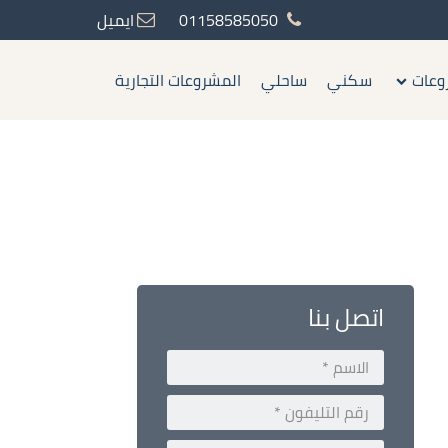
01158585050
ايميل
وعات
سكني
ساحلي
المشروعات التجارية
اتصل بنا