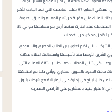
السكنية تحت مسمي اتيكا العاصمة الادارية الجديدة Atika New Capital في أكثر المواقع الاستراتيجية
المتواجدة علي الأراضي المصرية بالتحديد في الحي السكني السابع R7 بقلب العاصمة التي تعد الجاذب الأكبر
لك الملاك علي مقربة من أهم المعالم والطرق الحيوية
،بالإضافة الي ذلك تم تشيد الكمبوند بأفضل الصور المتكاملة فقد اختارت قطعة أرض بلغ مساحتها حوالي 35
كبر تكامل ممكن من الخدمات.
بر الشركات التي تضم تعاون بين الجانب المصري والسعودي
الشرق الأوسط منذ تأسيسها واستطاعت اعتلاء مكانة
وعات في شتي المجالات، كما اكتسبت ثقة العملاء التي
فاقت الحدود بالسوق العقاري ،ويأتي ذلك مع امتلاكها
 حاجز 2 مليار دولار سنويا من خلال أبراج في إمارة دبي الإماراتية مع شركات بترول
المصرية.