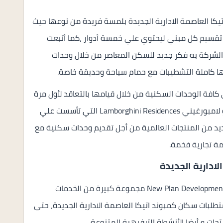
تيكا العاصمة الادارية الجديدة بلمسة فريدة من نوعها حيث
 تقسيم كل مبني ليحتوي علي خمسة أدوار ،كما أتبعت
Alto ca ومن خلاله تقدم الشركة به فكر جديد للسكن المعاصر من خلال وحدات
ا كاملة التشطيبات مع حمام سباحة وحديقة خاصة.
كافة الوحدات السكنية من خلال قيامها بالتعاقد لأول مرة
في أراضي جمهورية مصر العربية مع شركة تونينو لامبورغيني Lamborghini Residences التي تأسست علي
م 1981 وتخصصت في العديد من المنتجات العالمية من أجل تقديم وحدات سكنية مع
مة تجارية فخمة.
ادارية الجديدة
وفرت شركة نيو بلان للتطوير والاستثمار العقاري New Plan Developments مجموعة كبيرة من الخدمات
طلبات سكان كمبوند اتيكا العاصمة الادارية الجديدة، حتى
ت و أيضا الأنشطة الترفيهية المتنوعة.