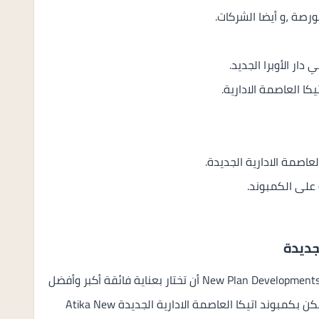
رصة ،و أيضا الشركات.
دار الأوبرا الجديد.
ا العاصمة الادارية.
اصمة الادارية الجديدة.
 على الكمبوند.
جديدة
أهتمت شركة نيو بلان للتطوير والاستثمار العقاري New Plan Developments أن تختار بعناية فائقة أكبر وأفضل
قطعة أرض ممكنة من أجل ان توفر أكبر تكامل ممكن بكمبوند اتيكا العاصمة الادارية الجديدة Atika New