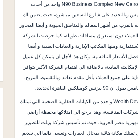
مول ان 90 بيزنس كومبلكس القاهرة الجديدة N90 Business Complex New Cairo واحد من أحدث
امس وبالتحديد على شارع التسعين مباشرة، حيث يضمن لك
 بالقرب من أشهر المعالم والمناطق الحيوية و أيضا المحاور
 العملاء دون استغراق مسافات طويلة، كما حرصت الشركة
مارية ومنها المكاتب الإدارية والعيادات الطبية و أيضا
أفضل الأسعار التنافسية، وكان هذا لأجل ان يتمكن كل عميل
كانيته المادية، بالاضافة الي اهتمام الشركة الأكبر بتوافر
ية على جميع العملاء بأقل مقدم تعاقد وبالتقسيط المريح،
مبلكس القاهرة الجديدة.
شركة ويلث للتطوير والاستثمار العقاري Wealth Development واحدة من الكيانات العقارية الضخمة التي تمتلك
شركات المنافسة، وهذا يرجع الي امتلاكها محفظة أراضي
ورية مصر العربية، حيث تم تأسيس شركة ويلث للتطوير
 هذا الوقت وهي تمتلك مكانة هائلة بمجال العقارات وتعسى دائما الي تقديم