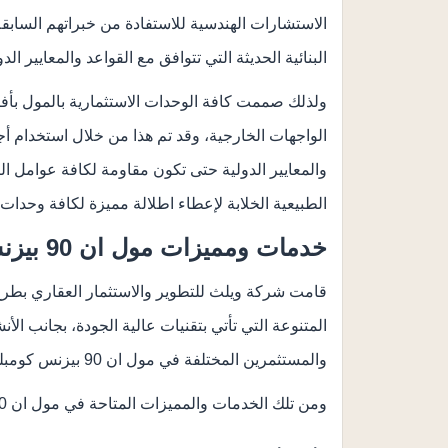
الاستشارات الهندسية للاستفادة من خبراتهم الساب
البنائية الحديثة التي تتوافق مع القواعد والمعايير ا
ولذلك صممت كافة الوحدات الاستثمارية بالمول بأف
الواجهات الخارجية، وقد تم هذا من خلال استخدام أجود
والمعايير الدولية حتى تكون مقاومة لكافة عوامل ال
الطبيعية الخلابة لإعطاء اطلالة مميزة لكافة وحدات مول ان 90 بيزنس كومبلكس الق
خدمات ومميزات مول ان 90 بيزنس كومبلكس القاهرة الجديدة
قامت شركة ويلث للتطوير والاستثمار العقاري بطر
المتنوعة التي تأتي بتقنيات عالية الجودة، بجانب الأن
والمستثمرين المختلفة في مول ان 90 بيزنس كومبلكس القاهرة الجديدة.
ومن تلك الخدمات والمميزات المتاحة في مول ان 90 بيزنس التجمع الاتي: