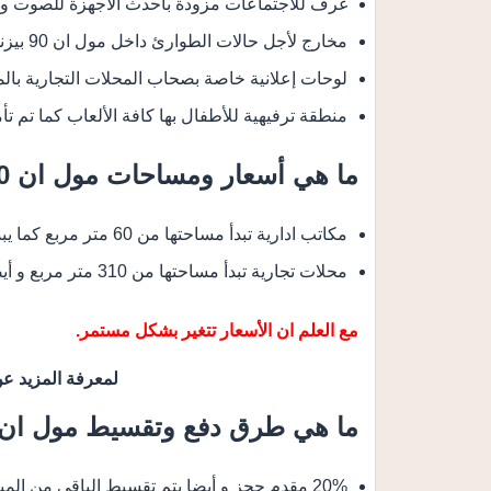
غرف للاجتماعات مزودة بأحدث الأجهزة للصوت وا
مخارج لأجل حالات الطوارئ داخل مول ان 90 بيزنس كومبلكس التجمع الخامس.
لوحات إعلانية خاصة بصحاب المحلات التجارية بالم
منطقة ترفيهية للأطفال بها كافة الألعاب كما تم تأم
ما هي أسعار ومساحات مول ان 90 بيزنس كومبلكس القاهرة الجديدة؟
مكاتب ادارية تبدأ مساحتها من 60 متر مربع كما يبدأ سعرها من 11,556,000 جنية.
محلات تجارية تبدأ مساحتها من 310 متر مربع و أيضا بأسعار تبدأ من 108,500,000 جنية.
مع العلم ان الأسعار تتغير بشكل مستمر.
لمعرفة المزيد عن
ما هي طرق دفع وتقسيط مول ان 90 بيزنس كومبلكس القاهرة الجديدة
20% مقدم حجز و أيضا يتم تقسيط الباقي من المبلغ بالتساوي على 6 سنوات فقط.