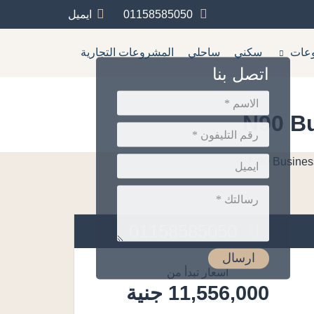
01158585050
ايميل
عات
سكني
ساحلي
المشروعات التجارية
اتصل بنا
01158585050
أسعار تبدأ من
11,556,000 جنية