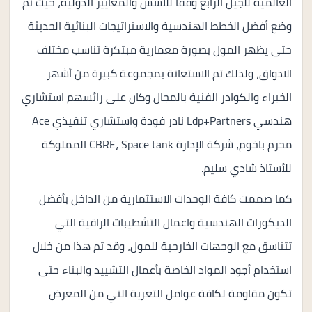
العالمية للجيل الرابع وفقا للأسس والمعايير الدولية، حيث تم
وضع أفضل الخطط الهندسية والاستراتيجات البنائية الحديثة
حتى يظهر المول بصورة معمارية مبتكرة تناسب مختلف
الاذواق، ولذلك تم الاستعانة بمجموعة كبيرة من أشهر
الخبراء والكوادر الفنية بالمجال وكان على رائسهم استشاري
هندسي Ldp+Partners نادر فودة واستشاري تنفيذي Ace
محرم باخوم، شركة الإدارة CBRE، Space tank المملوكة
للأستاذ شادي سليم.
كما صممت كافة الوحدات الاستثمارية من الداخل بأفضل
الديكورات الهندسية واعمال التشطيبات الراقية التي
تتناسق مع الوجهات الخارجية للمول، وقد تم هذا من خلال
استخدام أجود المواد الخاصة بأعمال التشييد والبناء حتى
تكون مقاومة لكافة عوامل التعرية التي من المعرض