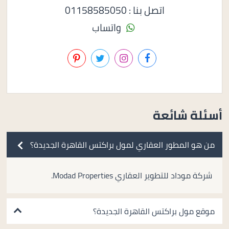
اتصل بنا : 01158585050
واتساب
أسئلة شائعة
من هو المطور العقاري لمول براكتس القاهرة الجديدة؟
شركة موداد للتطوير العقاري Modad Properties.
موقع مول براكتس القاهرة الجديدة؟