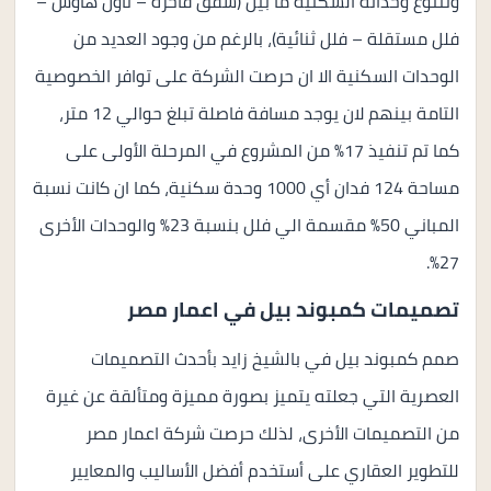
وتتنوع وحداته السكنية ما بين (شقق فاخرة – تاون هاوس –
فلل مستقلة – فلل ثنائية)، بالرغم من وجود العديد من
الوحدات السكنية الا ان حرصت الشركة على توافر الخصوصية
التامة بينهم لان يوجد مسافة فاصلة تبلغ حوالي 12 متر،
كما تم تنفيذ 17% من المشروع في المرحلة الأولى على
مساحة 124 فدان أي 1000 وحدة سكنية، كما ان كانت نسبة
المباني 50% مقسمة الي فلل بنسبة 23% والوحدات الأخرى
27%.
تصميمات كمبوند بيل في اعمار مصر
صمم كمبوند بيل في بالشيخ زايد بأحدث التصميمات
العصرية التي جعلته يتميز بصورة مميزة ومتألقة عن غيرة
من التصميمات الأخرى، لذلك حرصت شركة اعمار مصر
للتطوير العقاري على أستخدم أفضل الأساليب والمعايير