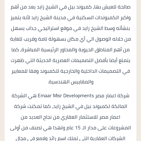
صالحة للعيش بها، كمبوند بيل في الشيخ زايد يعد من أهم
واكبر الكمبوندات السكنية في مدينة الشيخ زايد لأنه يتميز
بنشأته وسط الشيخ زايد في موقع استراتيجي جذاب يسهل
من خلاله الوصول الي أي مكان بسهولة تامة وقريب للغاية
من أهم المناطق الحيوية والمحاور الرئيسية المباشرة، كما
يتمتع أيضا بأفضل التصميمات العصرية الحديثة التي ظهرت
في التصميمات الداخلية والخارجية للكمبوند وفقا للمعايير
والمقاييس الهندسية.
شركة اعمار مصر Emaar Misr Developments هي الشركة
المالكة لكمبوند بيل في الشيخ زايد، كما تمكنت شركة
اعمار مصر للاستثمار العقاري من نجاح العديد من
المشروعات على مدار الـ 15 عام ولهذا هي تصنف من أولى
الشركات العقارية التي تملك اسم رائد ولامع في مجال