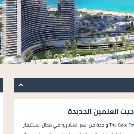
يت العلمين الجديدة
ابراج ذا جيت العلمين الجديدة The Gate Towers New Alamein واحدة من اهم المشاريع في مجال الاستثمار