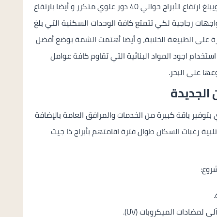
كما يضم هذا المشروع ما يقرب من 18 برج سكني ويبلغ ارتفاع الأبراج حوالي 40 دور علوي متكرر و أيضا بارتفاع
صميم الأبراج بواجهات زجاجية لكي تتمتع كافة الوحدات السكنية التي بلغ
 أطلاله مباشرة على الطبيعة الخلابة، و أيضا أهتمت الشمة بوضع أفضل
ستخدام اجود المواد البنائية التي تقاوم كافة عوامل
وعها على البحر.
 الجديدة
بتوفير باقة كبيرة من الخدمات والمرافق العامة بالإضافة
بية رغبات السكان طوال فترة اقامتهم بأبراج ذا جيت
روع:
 لمضادات الميكروبات (UV).