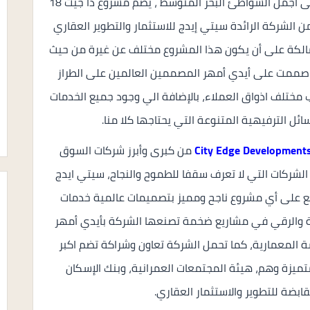
العقاري بمنطقة الساحل الشمالي، فهي تطل على اجمل الشواطئ البحر المتوسط ، يضم مشروع ذا جيت 18
هو طرح جديد من الشركة الرائدة سيتي إيدج للاستثمار والتطوير العقاري
 عملت الشركة المالكة على أن يكون هذا المشروع مختلف عن غيرة من حيث
ي صممت على أيدي أمهر المصممين العالمين على الطراز
ختلف اذواق العملاء، بالإضافة الي وجود جميع الخدمات
ائل الترفيهية المتنوعة التي يحتاجها كلا منا.
City Edge Development
من كبرى وأبرز شركات السوق
لشركات التي لا تعرف سقفا للطموح والنجاح، سيتي ايدج
ع على أي مشروع ناجح ومميز بتصميمات عالمية خدمات
هية والرقي في مشاريع ضخمة تصنعها الشركة بأيدي أمهر
 المعمارية، كما تحمل الشركة تعاون وشراكة تضم اكبر
 متميزة وهم، هيئة المجتمعات العمرانية، وبنك الإسكان
قابضة للتطوير والاستثمار العقاري.