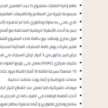
نظام إدارة النفايات بمشروع ذا جيت العلمين الجديد
مجموعة كبيرة من المطاعم والكافيهات العالمية.
نادي صحي به ساونا وجاكوزي كما تم تجهيزه بأحدث 
جيم به أحدث الأجهزة الرياضية المختلفة مع أفضل 
مول تجاري ومنافذ بيع بكافة انحاء المشروع لأشهر 
هايبر ماركت يوفر كافة المنتجات الغذائية المحلية
جراج كبير يتكون من 3 أدوار لركن السيارات في امن وسلام.
تكييف مركزي (HVAC) يعمل على توزيع الهواء في جميع انحاء البرج .
15 مصعدًا بسرعة فائقة (3 أمتار/ثانية) مزود بخاصية عدم الإحساس بالتوقف.
مصاعد بانورامية و أيضا يوجد مصاعد خدمية.
مولدات كهربائية كما تعمل عند انقطاع التيار الكه
أحدث أنظمة الإطفاء في الغرف كما ان الجدران م
سلالم ومخارج للطوارئ و أيضا مجهزة بنظام تهوية