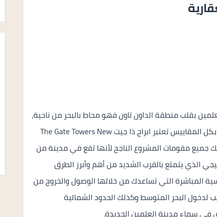
قارية
مين بقلب منطقة الداون تاون فهو محاط بالبحر من ناحية،
ومن ناحية أخرى يطل على بحيرة العلمين الضخمة، بكل المقاييس تعتبر ابراج ذا جيت The Gate Towers New
 تملك جميع مقومات المشروع الناجح لأنها تقع في مدينة من
يجي الذي يتمتع بالقرب الشديد من أهم وأبرز الطرق
ئيسية المباشرة التي تساعدك من خلالها الوصول والخروج من
يب لدخول البحر المتوسط وكذلك الحدود الشمالية
في سماء مدينة العلمين الجديدة.