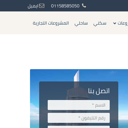
01158585050
ايميل
وعات
سكني
ساحلي
المشروعات التجارية
اتصل بنا