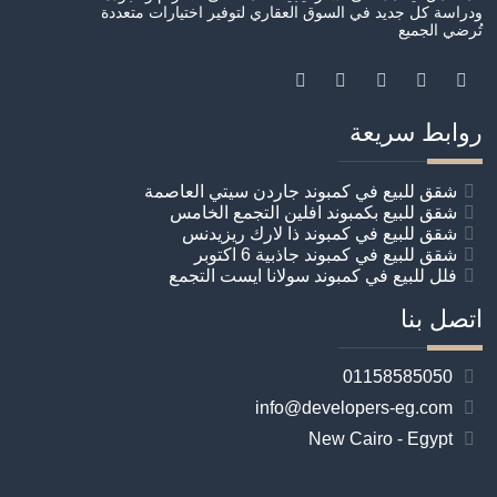
ودراسة كل جديد في السوق العقاري لتوفير اختيارات متعددة
تُرضي الجميع
روابط سريعة
شقق للبيع في كمبوند جاردن سيتي العاصمة
شقق للبيع بكمبوند افلين التجمع الخامس
شقق للبيع في كمبوند ذا لارك ريزيدنس
شقق للبيع في كمبوند جاذبية 6 اكتوبر
فلل للبيع في كمبوند سولانا ايست التجمع
اتصل بنا
01158585050
info@developers-eg.com
New Cairo - Egypt