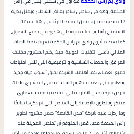
وادي يم راس الحكمة
هو أول حي سكني يُبنى في رأس
الحكمة، وهو حي ساحلي ساحر يعانق الشاطئ ويمثل بداية
17 منطقة مميزة ضمن المخطط الرئيسي. هنا، يمكنك
الاستمتاع بأسلوب حياة متوسطي هادئ في جميع الفصول،
كما يعيد مشروع وادي يم راس الحكمة تعريف نمط الحياة
المثالي بأعلى التقنيات الدولية، حيث يضم المشروع مختلف
المرافق والخدمات الأساسية والترفيهية التي تلبي احتياجات
جميع العملاء، كما أهتمت الشركة بخلق أسلوب حياة جديد
ومعاصر حتى يعيد مفهوم الاستدامة في المشروع، ولذلك
تحرص شركة مدن الامارتية الي تنفيذه بتصميم معماري
مبتكر ومتطور، بالإضافة إلى العناصر التي تم ذكرها سابقًا
وما ركزت عليه شركة “مدن القابضة” ضمن مشروع تطوير
رأس الحكمة مصر، فمن المتوقع أن تحتضن المدينة عند
اكتمالها أكثر من 2 مليون نسمة، ما يجعلها واحدة من أكبر