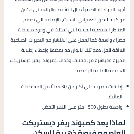
أجود المواد الخااصة بأعمال التشييد والبناء حتى تكون
مواكبة للتطور العمراني الحديث، بالإضافة الي تصمم
المناظر الطبيعية الخلابة التي تمثلت في وجود مساحات
خضراء واسعة كما تعمل على الانتشار مع البحيرات الصناعية
البراقة لأجل دمج تلك الألوان مع بعضها وإعطاء إطلالة
مميزة ومباشرة من مختلف وحدات كمبوند ريفير ديستريكت
العاصمة الادارية الجديدة.
إطلالات حصرية على أكثر من 30 فدانًا من المسطحات
المائية.
واجهة بطول 1500 متر على النهر الأخضر.
لماذا يعد كمبوند ريفر ديِستريكت
العاصمه فرصة ذهبية للسكن