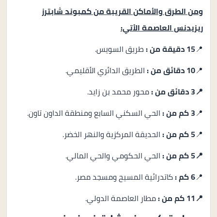
ومن الطرق والأماكن القريبة من كمبوند شابترز
ريزيدنس العاصمة الأتي:
📍
15 دقيقة من :
طريق السويس.
📍
10 دقائق من :
الطريق الدائري الأقليمي.
📍3 دقائق من :
محور محمد بن زايد.
📍
3 كم من :
الحي السكني السابع ومنطقة الداون تاون.
📍
5 كم من :
الحديقة المركزية والنهر الخضر.
📍5 كم من :
الحي الحكومي والحي المالي.
📍
6 كم :
كاتدرائية المسيح ومسجد مصر.
📍11 كم من :
مطار العاصمة الدولي.