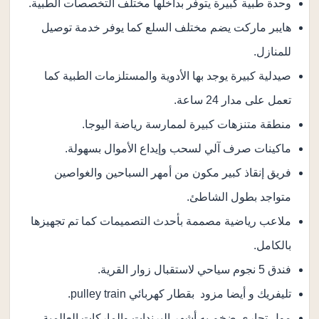
وحدة طبية كبيرة يتوفر بداخلها مختلف التخصصات الطبية.
هايبر ماركت يضم مختلف السلع كما يوفر خدمة توصيل
للمنازل.
صيدلية كبيرة يوجد بها الأدوية والمستلزمات الطبية كما
تعمل على مدار 24 ساعة.
منطقة متنزهات كبيرة لممارسة رياضة اليوجا.
ماكينات صرف آلي لسحب وإيداع الأموال بسهولة.
فريق إنقاذ كبير مكون من أمهر السباحين والغواصين
متواجد بطول الشاطئ.
ملاعب رياضية مصممة بأحدث التصميمات كما تم تجهيزها
بالكامل.
فندق 5 نجوم سياحي لاستقبال زوار القرية.
تليفريك و أيضا مزود بقطار كهربائي pulley train.
مول تجارى ضخم به أشهر البرندات والماركات العالمية.