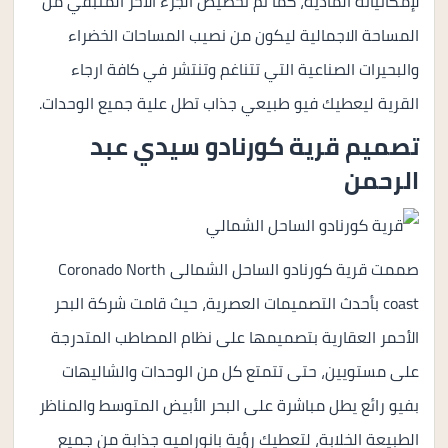
لإمكانياته المادية، كما تم تخصيص الجزء الاخر المتبقي من
المساحة الاجمالية ليكون من نصيب المساحات الخضراء
والبحيرات الصناعية التي تتناغم وتنتشر في كافة ارجاء
القرية ليعطيك فيو طبيعي جذاب تطل علية جميع الوحدات.
تصميم قرية كورنادو سيدي عبد
الرحمن
صممت قرية كورنادو الساحل الشمالى Coronado North
coast بأحدث التصميمات العصرية، حيث قامت شركة البحر
الأحمر العقارية بتصميمها على نظام المصاطب المتدرجة
على مستويين، حتى تتمتع كل من الوحدات والشاليهات
بفيو رائع يطل مباشرة على البحر الأبيض المتوسط والمناظر
الطبيعة الخلابة، لتعطيك رؤية بانوراميه جذابة من جميع