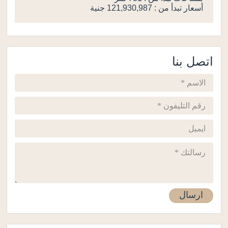
أسعار تبدأ من : 121,930,987 جنية
اتصل بنا