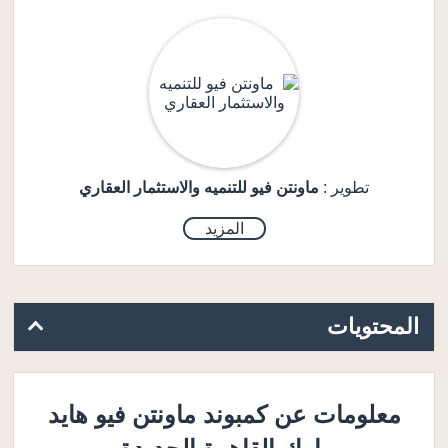
تطوير :
ماونتن فيو للتنميه والاستثمار العقاري
المزيد
المحتويات
معلومات عن كمبوند ماونتن فيو هايد