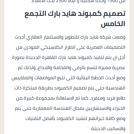
من 1500 وحدة سكنية و أيضا 2500 تحت الانشاء.
تصميم كمبوند هايد بارك التجمع
الخامس
وضعت شركة هايد بارك للتطوير والاستثمار العقاري أحدث
التصميمات العصرية على الطراز الكلاسيكي المودرن من
أجل ان يتم تنفيذ كمبوند هايد بارك القاهرة الجديدة بصورة
عصرية مميزة تتسم بالرقي والفخامة والابداع، ولذلك تم
وضع أحدث الخطط البنائية التي تتبع المواصفات والمقاييس
الهندسية حتى يتم تصميم الكمبوند بطريقة مبتكرة ذات
طابع فريد ومنفرد، كما تم الاستعانة بمجموعة كبيرة من
الخبراء والاستشاريين بمجال الهندسة المعمارية حتى يتم
وضع كافة خبراتهم لتشيد الكمبوند بأفضل التقنيات
والاساليب الحديثة.